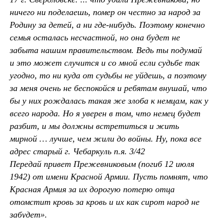
ничего ни поделаешь, помер он честно за народ за
Родину за детей, а ни где-нибудь. Поэтому конечно
семья осталась несчастной, но она будет не
забыта нашим правительством. Ведь ты подумай
и это может случится и со мной если судьбе так
угодно, то ни куда от судьбы не уйдешь, а поэтому
за меня очень не беспокойся и ребятам внушай, что
бы у них рождалась такая же злоба к немцам, как у
всего народа. Но я уверен в том, что немец будет
разбит, и мы должны встретиться и жить
мирной … лучше, чем жили до войны. Ну, пока все
адрес старый г. Чебаркуль п.я. 3/42
Передай привет Прежевниковым (погиб 12 июля
1942) от имени Красной Армии. Пусть помнят, что
Красная Армия за их дорогую потерю отца
отомстит кровь за кровь и их как сирот народ не
забудет».