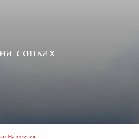
на сопках
пках Маньчжурии