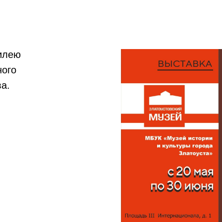
илею
ного
а.