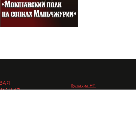
ВАЯ
Культура РФ
РМАЦИЯ
ействие коррупции
Госкаталог РФ
ктика наркомании
Изи.Тревел
 конфеденциальности