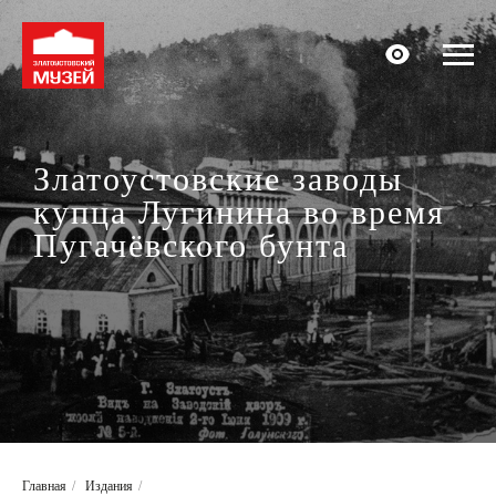
Златоустовские заводы
купца Лугинина во время
Пугачёвского бунта
Главная
/
Издания
/