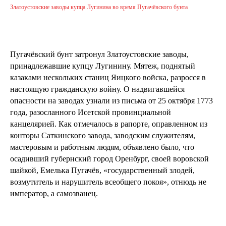
Златоустовские заводы купца Лугинина во время Пугачёвского бунта
Пугачёвский бунт затронул Златоустовские заводы,
принадлежавшие купцу Лугинину. Мятеж, поднятый
казаками нескольких станиц Яицкого войска, разросся в
настоящую гражданскую войну. О надвигавшейся
опасности на заводах узнали из письма от 25 октября 1773
года, разосланного Исетской провинциальной
канцелярией. Как отмечалось в рапорте, оправленном из
конторы Саткинского завода, заводским служителям,
мастеровым и работным людям, объявлено было, что
осадивший губернский город Оренбург, своей воровской
шайкой, Емелька Пугачёв, «государственный злодей,
возмутитель и нарушитель всеобщего покоя», отнюдь не
император, а самозванец.