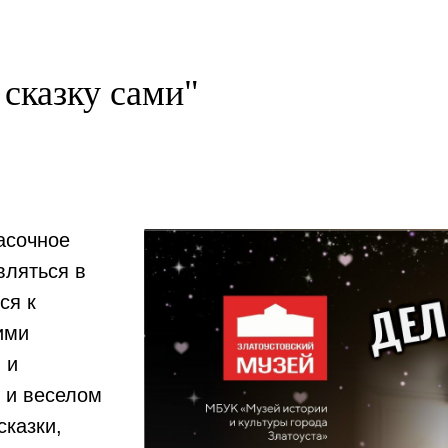
 сказку сами"
расочное
вляться в
ся к
ими
 и
м и веселом
сказки,