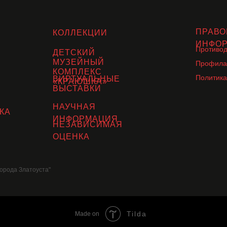
ПРАВО
КОЛЛЕКЦИИ
ИНФО
Противод
ДЕТСКИЙ
МУЗЕЙНЫЙ
Профила
КОМПЛЕКС
Политика
ВИРТУАЛЬНЫЕ
«КРАЮШКА»
ВЫСТАВКИ
НАУЧНАЯ
КА
ИНФОРМАЦИЯ
НЕЗАВИСИМАЯ
ОЦЕНКА
орода Златоуста"
Tilda
Made on