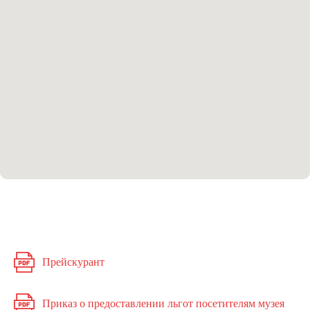
Прейскурант
Приказ о предоставлении льгот посетителям музея