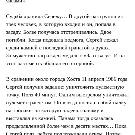
часами».
Судьба хранила Сережу… В другой раз группа из
трех человек, в которую входил и он, попала в
засаду. Более получаса отстреливались. Двое
погибли. Когда подошла подмога, Сергей лежал
среди камней с последней гранатой в руках.
За мужество награжден медалью «За отвагу». И на
этот раз смерть обошла его стороной.
В сражении около города Хоста 11 апреля 1986 года
Сергей получил задание: уничтожить пулеметную
точку. Полз 40 минут. Одним выстрелом уничтожил
пулемет с расчетом. Он всегда носил с собой палку
на тросике, на которую надевал панаму и
выставлял из камней. Панама тогда оказалась
продырявленной более чем в десяти местах… Пока
Сергей полз, ребята поддерживали огнем. Потом