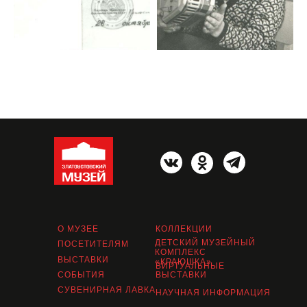
О МУЗЕЕ
КОЛЛЕКЦИИ
ДЕТСКИЙ МУЗЕЙНЫЙ
ПОСЕТИТЕЛЯМ
КОМПЛЕКС
ВЫСТАВКИ
«КРАЮШКА»
ВИРТУАЛЬНЫЕ
СОБЫТИЯ
ВЫСТАВКИ
СУВЕНИРНАЯ ЛАВКА
НАУЧНАЯ ИНФОРМАЦИЯ