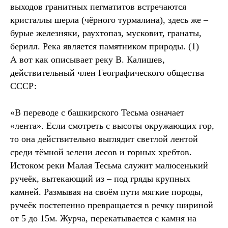
выходов гранитных пегматитов встречаются
кристаллы шерла (чёрного турмалина), здесь же –
бурые железняки, раухтопаз, мусковит, гранаты,
берилл. Река является памятником природы. (1)
А вот как описывает реку В. Калишев,
действительный член Географического общества
СССР:
«В переводе с башкирского Тесьма означает
«лента». Если смотреть с высоты окружающих гор,
то она действительно выглядит светлой лентой
среди тёмной зелени лесов и горных хребтов.
Истоком реки Малая Тесьма служит малюсенький
ручеёк, вытекающий из – под гряды крупных
камней. Размывая на своём пути мягкие породы,
ручеёк постепенно превращается в речку шириной
от 5 до 15м. Журча, перекатывается с камня на