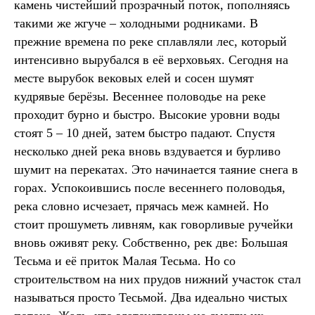
камень чистейший прозрачный поток, пополняясь
такими же жгуче – холодными родниками. В
прежние времена по реке сплавляли лес, который
интенсивно вырубался в её верховьях. Сегодня на
месте вырубок вековых елей и сосен шумят
кудрявые берёзы. Весеннее половодье на реке
проходит бурно и быстро. Высокие уровни воды
стоят 5 – 10 дней, затем быстро падают. Спустя
несколько дней река вновь вздувается и бурливо
шумит на перекатах. Это начинается таяние снега в
горах. Успокоившись после весеннего половодья,
река словно исчезает, прячась меж камней. Но
стоит прошуметь ливням, как говорливые ручейки
вновь оживят реку. Собственно, рек две: Большая
Тесьма и её приток Малая Тесьма. Но со
строительством на них прудов нижний участок стал
называться просто Тесьмой. Два идеально чистых