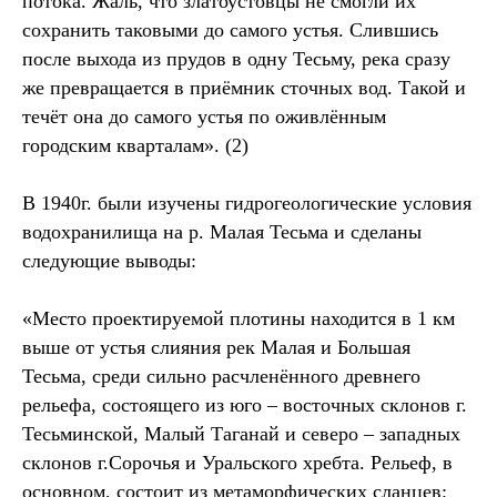
потока. Жаль, что златоустовцы не смогли их
сохранить таковыми до самого устья. Слившись
после выхода из прудов в одну Тесьму, река сразу
же превращается в приёмник сточных вод. Такой и
течёт она до самого устья по оживлённым
городским кварталам». (2)
В 1940г. были изучены гидрогеологические условия
водохранилища на р. Малая Тесьма и сделаны
следующие выводы:
«Место проектируемой плотины находится в 1 км
выше от устья слияния рек Малая и Большая
Тесьма, среди сильно расчленённого древнего
рельефа, состоящего из юго – восточных склонов г.
Тесьминской, Малый Таганай и северо – западных
склонов г.Сорочья и Уральского хребта. Рельеф, в
основном, состоит из метаморфических сланцев: