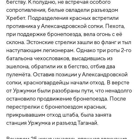
бегству. К полудню, не встречая особого
сопротивления, белые овладели разъездом
Хребет. Подразделения красных встретили
противника у Александровской сопки. Пехота,
при поддержке бронепоезда, вела огонь с её
склона. Эстонские стрелки зашли во фланг и тыл
наступающим легионерам. Однако три роты 2-го
батальона чехословаков, высадившись из
эшелона, обратили их в бегство, отбив два
пулемёта. Оставив позиции у Александровской
сопки, красногвардейцы начали отход. В версте
от Уржумки были разобраны пути, что ненадолго
остановило продвижение бронепоезда. После
перестрелки с бронепоездом красных,
прикрывавшим отход штаба, была занята
станция Уржумка и разъезд Таганай.
Вечером 25 июня началась спешная эвакуация