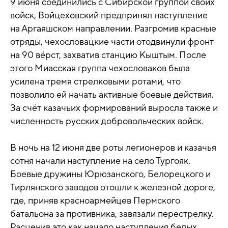
9 июня соединились с Сибирской группой своих
войск, Войцеховский предпринял наступление
на Аргаяшском направлении. Разгромив красные
отряды, чехословацкие части отодвинули фронт
на 90 вёрст, захватив станцию Кыштым. После
этого Миасская группа чехословаков была
усилена тремя стрелковыми ротами, что
позволило ей начать активные боевые действия.
За счёт казачьих формирований выросла также и
численность русских добровольческих войск.
В ночь на 12 июня две роты легионеров и казачья
сотня начали наступление на село Тургояк.
Боевые дружины Юрюзанского, Белорецкого и
Тирлянского заводов отошли к железной дороге,
где, приняв красноармейцев Пермского
батальона за противника, завязали перестрелку.
Расценив это как начало наступления белых,