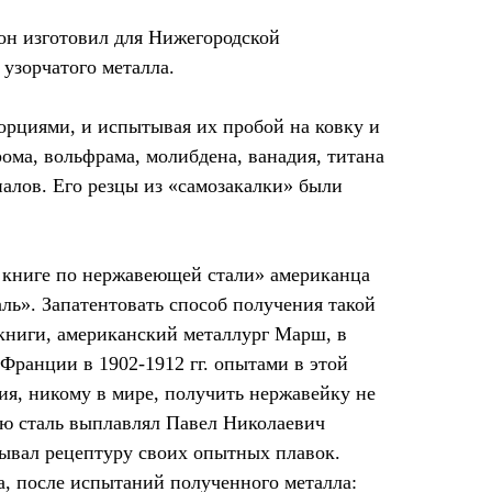
 он изготовил для Нижегородской
узорчатого металла.
орциями, и испытывая их пробой на ковку и
рома, вольфрама, молибдена, ванадия, титана
иалов. Его резцы из «самозакалки» были
 книге по нержавеющей стали» американца
аль». Запатентовать способ получения такой
е книги, американский металлург Марш, в
Франции в 1902-1912 гг. опытами в этой
ия, никому в мире, получить нержавейку не
ую сталь выплавлял Павел Николаевич
сывал рецептуру своих опытных плавок.
а, после испытаний полученного металла: