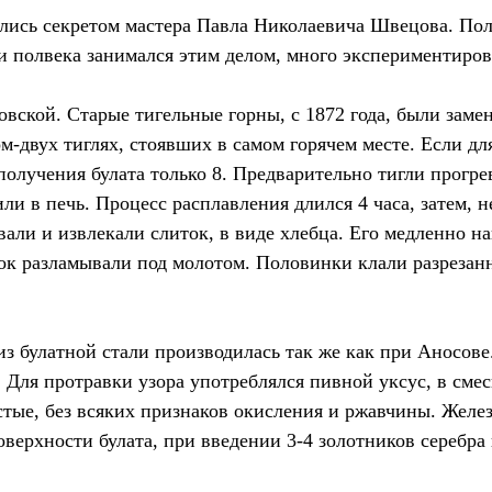
ись секретом мастера Павла Николаевича Швецова. Получ
и полвека занимался этим делом, много экспериментиров
совской. Старые тигельные горны, с 1872 года, были зам
ом-двух тиглях, стоявших в самом горячем месте. Если д
получения булата только 8. Предварительно тигли прогре
ли в печь. Процесс расплавления длился 4 часа, затем,
вали и извлекали слиток, в виде хлебца. Его медленно н
ок разламывали под молотом. Половинки клали разрезанн
из булатной стали производилась так же как при Аносове.
 Для протравки узора употреблялся пивной уксус, в сме
тые, без всяких признаков окисления и ржавчины. Желе
оверхности булата, при введении 3-4 золотников серебр