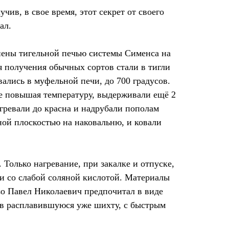
ив, в свое время, этот секрет от своего
ал.
енены тигельной печью системы Сименса на
ля получения обычных сортов стали в тигли
вались в муфельной печи, до 700 градусов.
 не повышая температуру, выдерживали ещё 2
агревали до красна и надрубали пополам
ой плоскостью на наковальню, и ковали
 Только нагревание, при закалке и отпуске,
си со слабой соляной кислотой. Материалы
зо Павел Николаевич предпочитал в виде
а в расплавившуюся уже шихту, с быстрым