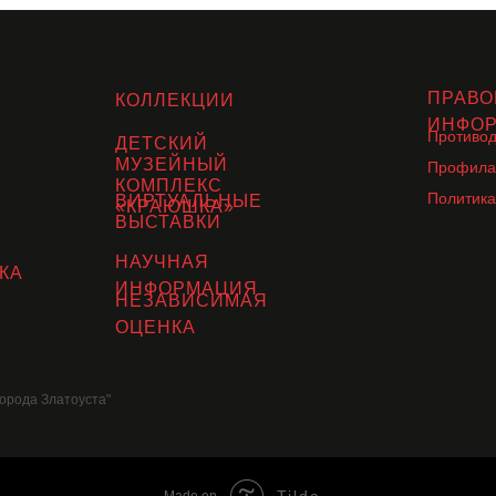
ПРАВО
КОЛЛЕКЦИИ
ИНФО
Противод
ДЕТСКИЙ
МУЗЕЙНЫЙ
Профила
КОМПЛЕКС
Политика
ВИРТУАЛЬНЫЕ
«КРАЮШКА»
ВЫСТАВКИ
НАУЧНАЯ
КА
ИНФОРМАЦИЯ
НЕЗАВИСИМАЯ
ОЦЕНКА
орода Златоуста"