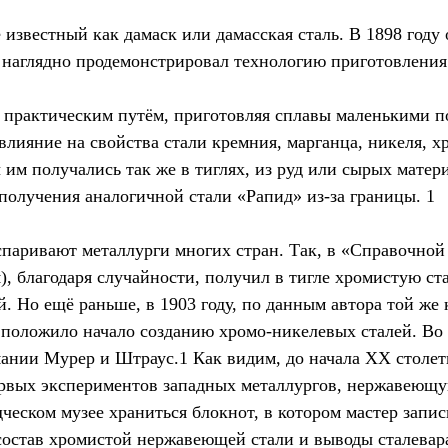
 известный как дамаск или дамасская сталь. В 1898 году
наглядно продемонстрировал технологию приготовления 
а практическим путём, приготовляя сплавы маленькими п
влияние на свойства стали кремния, марганца, никеля, х
 им получались так же в тиглях, из руд или сырых матер
 получения аналогичной стали «Рапид» из-за границы. 1
паривают металлурги многих стран. Так, в «Справочной
я), благодаря случайности, получил в тигле хромистую ст
ей. Но ещё раньше, в 1903 году, по данным автора той ж
, положило начало созданию хромо-никелевых сталей. Во 
мании Мурер и Штраус.1 Как видим, до начала ХХ столет
 первых экспериментов западных металлургов, нержавеющ
ческом музее храниться блокнот, в котором мастер запи
 состав хромистой нержавеющей стали и выводы сталевар