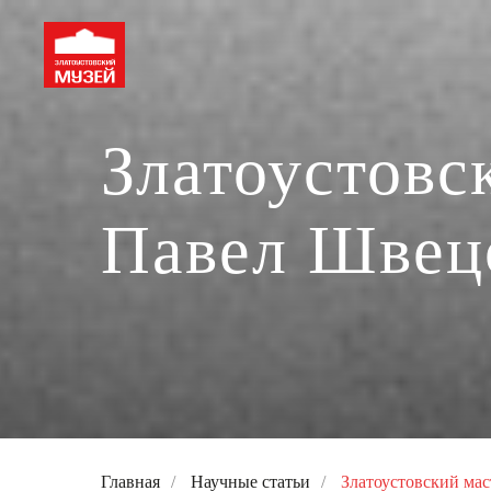
Златоустовс
Павел Швец
Главная
/
Научные статьи
/
Златоустовский ма