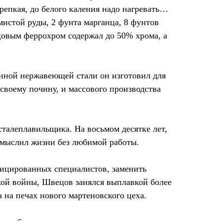
крепкая, до белого каления надо нагревать…
мистой руды, 2 фунта марганца, 8 фунтов
цовым феррохром содержал до 50% хрома, а
енной нержавеющей стали он изготовил для
своему почину, и массового производства
сталеплавильщика. На восьмом десятке лет,
 мыслил жизни без любимой работы.
ифицированных специалистов, заменить
ской войны, Швецов занялся выплавкой более
 на печах нового мартеновского цеха.