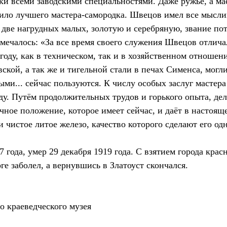
и всеми заводскими специальностями. Даже ружье, а ма
чтило лучшего мастера-самородка. Швецов имел все мысл
 две нагрудных малых, золотую и серебряную, звание по
отмечалось: «За все время своего служения Швецов отли
ыгоду, как в техническом, так и в хозяйственном отноше
ской, а так же и тигельной стали в печах Сименса, могл
и... сейчас пользуются. К числу особых заслуг мастера
ду. Путём продолжительных трудов и горького опыта, дел
чное положение, которое имеет сейчас, и даёт в настоящ
 чистое литое железо, качество которого сделают его од
7 года, умер 29 декабря 1919 года. С взятием города кр
ге заболел, а вернувшись в Златоуст скончался.
о краеведческого музея