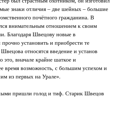
стер был страстным охотником, он изготовил
имые знаки отличия – две шейных – большие
томственного почётного гражданина. В
чался внимательным отношением к своим
нии. Благодаря Швецову новые в
и прочно установить и приобрести те
 Швецова относятся введение и установ
о это, вначале крайне шаткое и
ее время возможность, с большим успехом и
ним из первых на Урале».
асными пришли голод и тиф. Старик Швецов