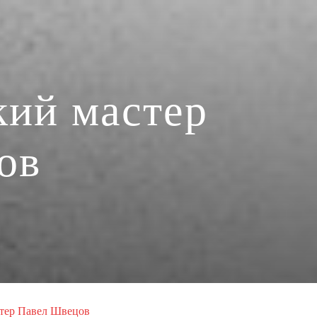
кий мастер
ов
стер Павел Швецов