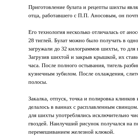
Приготовление булата и рецепты шихты являл
отца, работавшего с П.П. Аносовым, он почт
Его технология несколько отличалась от ано
28 тиглей. Булат можно было получать в одн
загружали до 32 килограммов шихты, то для 
Загрузив шихтой и закрыв крышкой, их стави
часа. После полного остывания, тигель разби
кузнечным зубилом. После охлаждения, слит
полосы.
Закалка, отпуск, точка и полировка клинков 
делалось в ваннах с расплавленным свинцом.
для шихты употреблялись исключительно чис
гвоздей. Наилучший рисунок получался на п
перемешиванием железной клюкой.