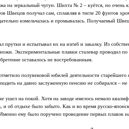
ожа на зеркальный чугун. Шихта № 2 – куётся, но очень 
в Швецов получал сам, сплавляя в тигле 20 фунтов хро
 тщательно измельчалась и промывалась. Получаемый Шве
 прутки и испытывал их на изгиб и закалку. Из собств
 ножи. Экспериментальные плавки сталевар проводил по 
обретение оставалось не востребованным.
отметило полувековой юбилей деятельности старейшего 
ходить на давно заслуженную пенсию не собирался – не
 же ушел на покой. Хотя на заводе имелось немало квал
, и об отдыхе было забыто. Как и во время русско-япон
Именно ему было поручено проведение первых плавок на