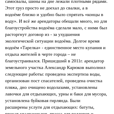
самосвалы, шины на дне лежали плотными рядами.
Этот груз просто не доехал до свалки, а в
водоёме близко и удобно было спрятать «концы в
воду». И всё же арендаторы обещали много, но для
благоустройства водоёма сделали мало, с ними был
расторгнут договор из - за ухудшения
экологической ситуации водоёма. Долгое время
водоём «Тарелка» - единственное место купания и
отдыха жителей в черте города – не
благоустраивался. Пришедший в 2011г. арендатор
земельного участка Александр Карюков выполнил
следующие работы: проведена экспертиза воды,
организован пост спасателей, проведена очистка
пляжа, дно очищено водолазами, установлены
лавочки для отдыхающих, урны и баки для мусора,
установлена буйковая гирлянда. Были
расширены услуги для отдыхающих: батуты,
прокат квадрациклов, трасса для роллеров и