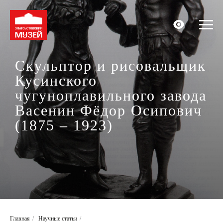
Скульптор и рисовальщик
Кусинского
чугуноплавильного завода
Васенин Фёдор Осипович
(1875 – 1923)
Главная
/
Научные статьи
/