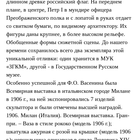
длинном древке российский флаг. На переднем
плане, в центре, Петр I в мундире офицера
Преображенского полка и с лопатой в руках отдает
со свитком бумаги, по видимому архитектору. Их
фигуры даны крупнее, в более высоком рельефе.
Обобщенные формы сюжетной сцены. До нашего
времени сохранилось всего два экземпляра этой
уникальной отливки: один хранится в МУК
«ЗГКМ», другой - в Государственном Русском
музее.
Особенно успешной для Ф.О. Васенина была
Всемирная выставка в итальянском городе Милане
в 1906 г., на ней экспонировались 7 изделий
скульптора и были отмечены высшей наградой.
1906. Милан (Италия). Всемирная выставка. Гран-
при. – Ваза в стиле рококо (модель 1906 г.);
шкатулка ажурная с розой на крышке (модель 1906
г.); чернильница одинарная в стиле Людовика XIV