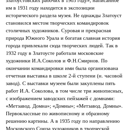
златоустовских рабочих в 1903 году», написанное
им в 1931 году находится в экспозиции
исторического раздела музея. Не однажды Златоуст
становился местом творческих командировок
столичных художников. Суровая и прекрасная
природа Южного Урала и богатая славная история
города привлекали сюда творческих людей. Так в
1932 году в Златоусте работали московские
художники И.А.Соколов и Ф.Н.Смирнов. По
окончании командировки ими была организована
отчетная выставка в школе 2-й ступени (н. часовой
завод). С выставки музеем были закуплены пять
работ И.А. Соколова, в том числе три живописных,
с изображением заводских пейзажей с домнами:
«Метзавод. Домна»; «Домны»; «Метзавод. Домны».
Первоклассные по живописному и образному
решению картины. А в 1935 году по направлению
Московского Союза художников в творческой