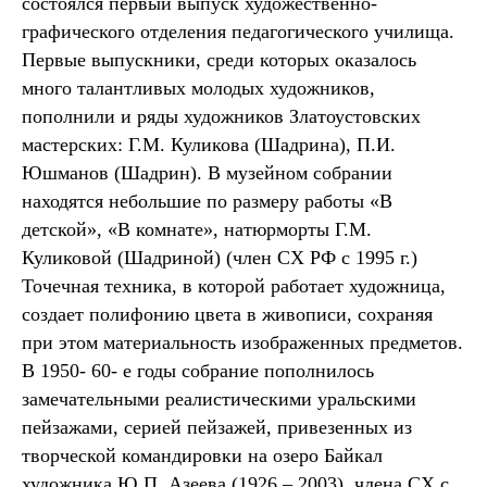
состоялся первый выпуск художественно-
графического отделения педагогического училища.
Первые выпускники, среди которых оказалось
много талантливых молодых художников,
пополнили и ряды художников Златоустовских
мастерских: Г.М. Куликова (Шадрина), П.И.
Юшманов (Шадрин). В музейном собрании
находятся небольшие по размеру работы «В
детской», «В комнате», натюрморты Г.М.
Куликовой (Шадриной) (член СХ РФ с 1995 г.)
Точечная техника, в которой работает художница,
создает полифонию цвета в живописи, сохраняя
при этом материальность изображенных предметов.
В 1950- 60- е годы собрание пополнилось
замечательными реалистическими уральскими
пейзажами, серией пейзажей, привезенных из
творческой командировки на озеро Байкал
художника Ю.П. Азеева (1926 – 2003), члена СХ с