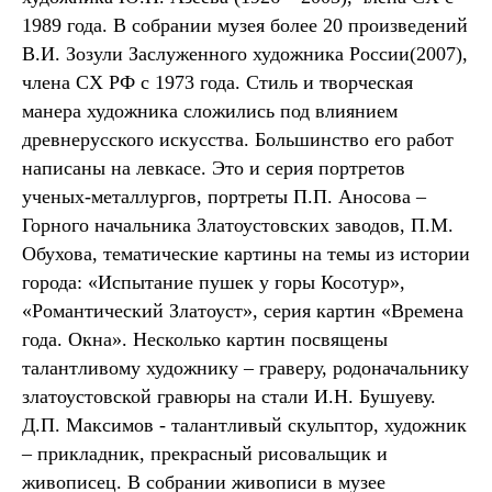
1989 года. В собрании музея более 20 произведений
В.И. Зозули Заслуженного художника России(2007),
члена СХ РФ с 1973 года. Стиль и творческая
манера художника сложились под влиянием
древнерусского искусства. Большинство его работ
написаны на левкасе. Это и серия портретов
ученых-металлургов, портреты П.П. Аносова –
Горного начальника Златоустовских заводов, П.М.
Обухова, тематические картины на темы из истории
города: «Испытание пушек у горы Косотур»,
«Романтический Златоуст», серия картин «Времена
года. Окна». Несколько картин посвящены
талантливому художнику – граверу, родоначальнику
златоустовской гравюры на стали И.Н. Бушуеву.
Д.П. Максимов - талантливый скульптор, художник
– прикладник, прекрасный рисовальщик и
живописец. В собрании живописи в музее