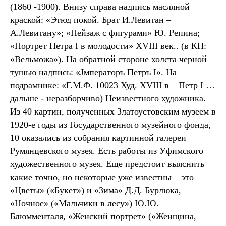
(1860 -1900). Внизу справа надпись масляной
краской: «Этюд покой. Брат И.Левитан –
А.Левитану»; «Пейзаж с фигурами» Ю. Репина;
«Портрет Петра I в молодости» XVIII век.. (в КП:
«Вельможа»). На обратной стороне холста черной
тушью надпись: «Jмператоръ Петръ I». На
подрамнике: «Г.М.Ф. 10023 Худ. XVIII в – Петр I …
дальше - неразборчиво) Неизвестного художника.
Из 40 картин, полученных Златоустовским музеем в
1920-е годы из Государственного музейного фонда,
10 оказались из собрания картинной галереи
Румянцевского музея. Есть работы из Уфимского
художественного музея. Еще предстоит выяснить
какие точно, но некоторые уже известны – это
«Цветы» («Букет») и «Зима» Д.Д. Бурлюка,
«Ночное» («Мальчики в лесу») Ю.Ю.
Блюмменталя, «Женский портрет» («Женщина,