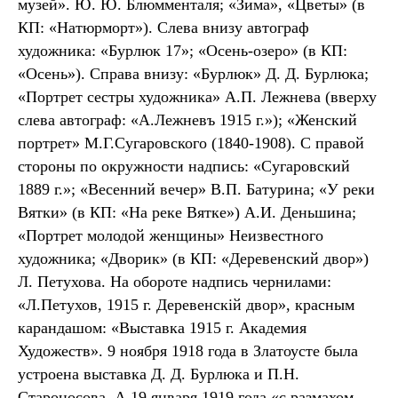
музей». Ю. Ю. Блюмменталя; «Зима», «Цветы» (в
КП: «Натюрморт»). Слева внизу автограф
художника: «Бурлюк 17»; «Осень-озеро» (в КП:
«Осень»). Справа внизу: «Бурлюк» Д. Д. Бурлюка;
«Портрет сестры художника» А.П. Лежнева (вверху
слева автограф: «А.Лежневъ 1915 г.»); «Женский
портрет» М.Г.Сугаровского (1840-1908). С правой
стороны по окружности надпись: «Сугаровский
1889 г.»; «Весенний вечер» В.П. Батурина; «У реки
Вятки» (в КП: «На реке Вятке») А.И. Деньшина;
«Портрет молодой женщины» Неизвестного
художника; «Дворик» (в КП: «Деревенский двор»)
Л. Петухова. На обороте надпись чернилами:
«Л.Петухов, 1915 г. Деревенскiй двор», красным
карандашом: «Выставка 1915 г. Академия
Художеств». 9 ноября 1918 года в Златоусте была
устроена выставка Д. Д. Бурлюка и П.Н.
Староносова. А 19 января 1919 года «с размахом