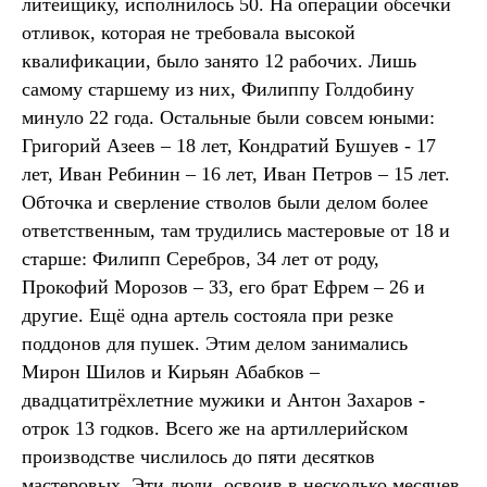
литейщику, исполнилось 50. На операции обсечки
отливок, которая не требовала высокой
квалификации, было занято 12 рабочих. Лишь
самому старшему из них, Филиппу Голдобину
минуло 22 года. Остальные были совсем юными:
Григорий Азеев – 18 лет, Кондратий Бушуев - 17
лет, Иван Ребинин – 16 лет, Иван Петров – 15 лет.
Обточка и сверление стволов были делом более
ответственным, там трудились мастеровые от 18 и
старше: Филипп Серебров, 34 лет от роду,
Прокофий Морозов – 33, его брат Ефрем – 26 и
другие. Ещё одна артель состояла при резке
поддонов для пушек. Этим делом занимались
Мирон Шилов и Кирьян Абабков –
двадцатитрёхлетние мужики и Антон Захаров -
отрок 13 годков. Всего же на артиллерийском
производстве числилось до пяти десятков
мастеровых. Эти люди, освоив в несколько месяцев