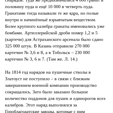
снарядов. Туда же предназначались 4 800 гранат в
половину пуда и ещё 10 000 в четверть пуда.
Гранатами тогда называли те же ядра, но полые
внутри и начинённыё взрывчатым веществом.
Более крупного калибра гранаты именовались уже
бомбами. Артиллерийской дроби номер 1,2 и 5
(картечи) для Астраханского арсенала было сдано
325 000 штук. В Казань отправили 270 000
картечин № 3,6 и 8, а в Тобольск – 230 000
картечин № 3, 6 и 7. (Там же. Л. 14.)
На 1814 год нарядов на пушечные стволы в
Златоуст не поступило – в связи с близким
завершением военной компании производство
сокращалось. Зато было заказано большое
количество поддонов для пушек и единорогов всех
калибров. Этот наряд выполнялся за
Гороблагодатские заводы, которые с ним